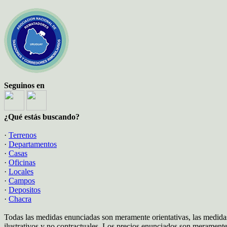
Seguinos en
¿Qué estás buscando?
·
Terrenos
·
Departamentos
·
Casas
·
Oficinas
·
Locales
·
Campos
·
Depositos
·
Chacra
Todas las medidas enunciadas son meramente orientativas, las medidas
ilustrativos y no contractuales. Los precios enunciados son meramente 