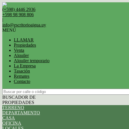
(+598) 4446 2936
+598 98 908 806
|
info@escritorioaigua.uy
MENÚ
LLAMAR
Propiedades
Venta
Alquiler
Alquiler temporario
La Empresa
Tasación
Remates
Contacto
BUSCADOR DE
PROPIEDADES
TERRENO
DEPARTAMENTO
CASA
OFICINA
LOCALES