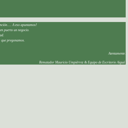
ción..... A eso apuntamos!
uen puerto un negocio.
dad.
res que pregonamos.
Atentamente.
Rematador Mauricio Umpiérrez
&
Equipo de
Escritorio Aiguá