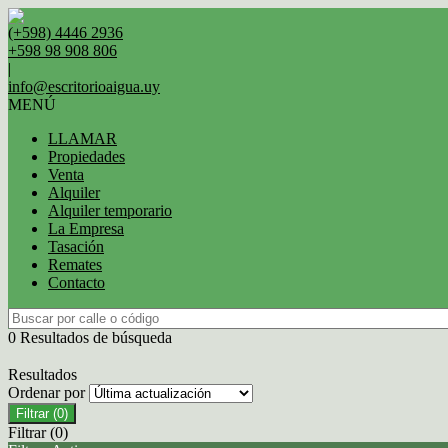
(+598) 4446 2936
+598 98 908 806
|
info@escritorioaigua.uy
MENÚ
LLAMAR
Propiedades
Venta
Alquiler
Alquiler temporario
La Empresa
Tasación
Remates
Contacto
0 Resultados de búsqueda
Resultados
Ordenar por
Filtrar
(0)
Filtrar
(0)