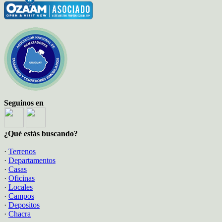
Seguinos en
¿Qué estás buscando?
·
Terrenos
·
Departamentos
·
Casas
·
Oficinas
·
Locales
·
Campos
·
Depositos
·
Chacra