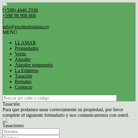
(+598) 4446 2936
+598 98 908 806
|
info@escritorioaigua.uy
MENÚ
LLAMAR
Propiedades
Venta
Alquiler
Alquiler temporario
La Empresa
Tasación
Remates
Contacto
Tasación
Para que podamos tasar correctamente su propiedad, por favor
complete el siguiente formulario y nos comunicaremos con usted.
Tasaciones