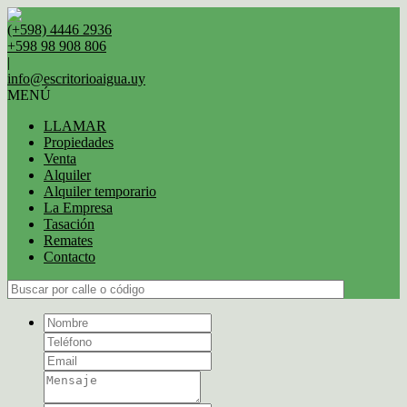
(+598) 4446 2936
+598 98 908 806
|
info@escritorioaigua.uy
MENÚ
LLAMAR
Propiedades
Venta
Alquiler
Alquiler temporario
La Empresa
Tasación
Remates
Contacto